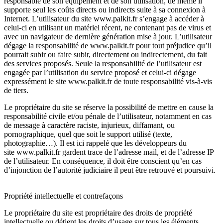
responsable de son équipement et de son utilisation, de même il
supporte seul les coûts directs ou indirects suite à sa connexion à
Internet. L’utilisateur du site
www.palkit.fr
s’engage à accéder à
celui-ci en utilisant un matériel récent, ne contenant pas de virus et
avec un navigateur de dernière génération mise à jour. L’utilisateur
dégage la responsabilité de
www.palkit.fr
pour tout préjudice qu’il
pourrait subir ou faire subir, directement ou indirectement, du fait
des services proposés. Seule la responsabilité de l’utilisateur est
engagée par l’utilisation du service proposé et celui-ci dégage
expressément le site
www.palkit.fr
de toute responsabilité vis-à-vis
de tiers.
Le propriétaire du site se réserve la possibilité de mettre en cause la
responsabilité civile et/ou pénale de l’utilisateur, notamment en cas
de message à caractère raciste, injurieux, diffamant, ou
pornographique, quel que soit le support utilisé (texte,
photographie…). Il est ici rappelé que les développeurs du
site
www.palkit.fr
gardent trace de l’adresse mail, et de l’adresse IP
de l’utilisateur. En conséquence, il doit être conscient qu’en cas
d’injonction de l’autorité judiciaire il peut être retrouvé et poursuivi.
Propriété intellectuelle et contrefaçons
Le propriétaire du site est propriétaire des droits de propriété
intellectuelle ou détient les droits d’usage sur tous les éléments