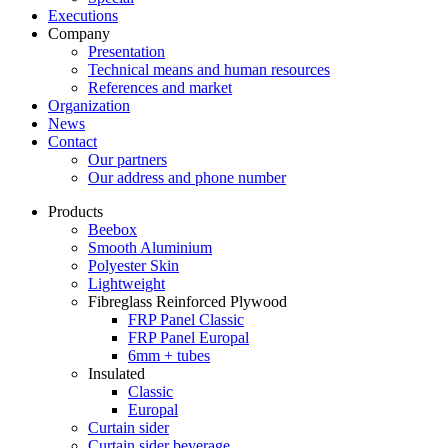
Executions
Company
Presentation
Technical means and human resources
References and market
Organization
News
Contact
Our partners
Our address and phone number
Products
Beebox
Smooth Aluminium
Polyester Skin
Lightweight
Fibreglass Reinforced Plywood
FRP Panel Classic
FRP Panel Europal
6mm + tubes
Insulated
Classic
Europal
Curtain sider
Curtain sider beverage