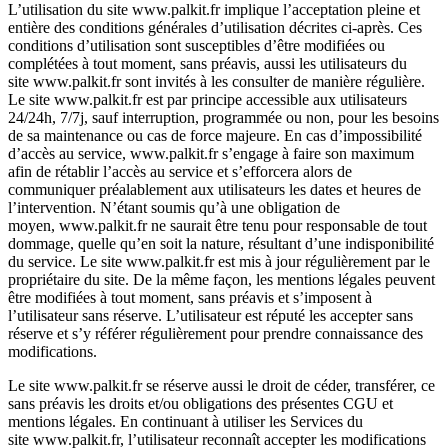
L’utilisation du site
www.palkit.fr
implique l’acceptation pleine et
entière des conditions générales d’utilisation décrites ci-après. Ces
conditions d’utilisation sont susceptibles d’être modifiées ou
complétées à tout moment, sans préavis, aussi les utilisateurs du
site
www.palkit.fr
sont invités à les consulter de manière régulière.
Le site
www.palkit.fr
est par principe accessible aux utilisateurs
24/24h, 7/7j, sauf interruption, programmée ou non, pour les besoins
de sa maintenance ou cas de force majeure. En cas d’impossibilité
d’accès au service,
www.palkit.fr
s’engage à faire son maximum
afin de rétablir l’accès au service et s’efforcera alors de
communiquer préalablement aux utilisateurs les dates et heures de
l’intervention. N’étant soumis qu’à une obligation de
moyen,
www.palkit.fr
ne saurait être tenu pour responsable de tout
dommage, quelle qu’en soit la nature, résultant d’une indisponibilité
du service. Le site
www.palkit.fr
est mis à jour régulièrement par le
propriétaire du site. De la même façon, les mentions légales peuvent
être modifiées à tout moment, sans préavis et s’imposent à
l’utilisateur sans réserve. L’utilisateur est réputé les accepter sans
réserve et s’y référer régulièrement pour prendre connaissance des
modifications.
Le site
www.palkit.fr
se réserve aussi le droit de céder, transférer, ce
sans préavis les droits et/ou obligations des présentes CGU et
mentions légales. En continuant à utiliser les Services du
site
www.palkit.fr
, l’utilisateur reconnaît accepter les modifications