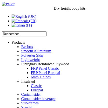
Dry freight body kits
Products
Beebox
Smooth Aluminium
Polyester Skin
Lightweight
Fibreglass Reinforced Plywood
FRP Panel Classic
FRP Panel Europal
6mm + tubes
Insulated
Classic
Europal
Curtain sider
Curtain sider beverage
Sub-frames
Special