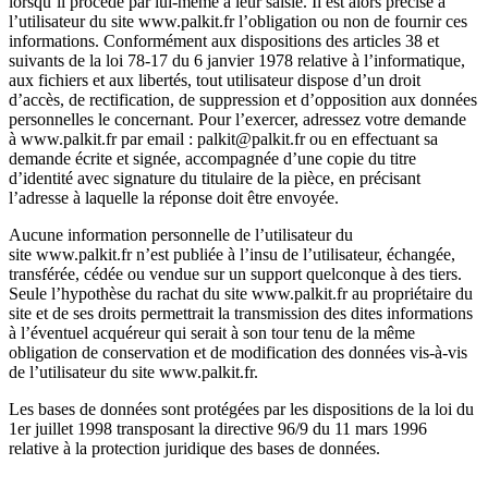
lorsqu’il procède par lui-même à leur saisie. Il est alors précisé à
l’utilisateur du site
www.palkit.fr
l’obligation ou non de fournir ces
informations. Conformément aux dispositions des articles 38 et
suivants de la loi 78-17 du 6 janvier 1978 relative à l’informatique,
aux fichiers et aux libertés, tout utilisateur dispose d’un droit
d’accès, de rectification, de suppression et d’opposition aux données
personnelles le concernant. Pour l’exercer, adressez votre demande
à
www.palkit.fr
par email :
palkit@palkit.fr
ou en effectuant sa
demande écrite et signée, accompagnée d’une copie du titre
d’identité avec signature du titulaire de la pièce, en précisant
l’adresse à laquelle la réponse doit être envoyée.
Aucune information personnelle de l’utilisateur du
site
www.palkit.fr
n’est publiée à l’insu de l’utilisateur, échangée,
transférée, cédée ou vendue sur un support quelconque à des tiers.
Seule l’hypothèse du rachat du site
www.palkit.fr
au propriétaire du
site et de ses droits permettrait la transmission des dites informations
à l’éventuel acquéreur qui serait à son tour tenu de la même
obligation de conservation et de modification des données vis-à-vis
de l’utilisateur du site
www.palkit.fr
.
Les bases de données sont protégées par les dispositions de la loi du
1er juillet 1998 transposant la directive 96/9 du 11 mars 1996
relative à la protection juridique des bases de données.